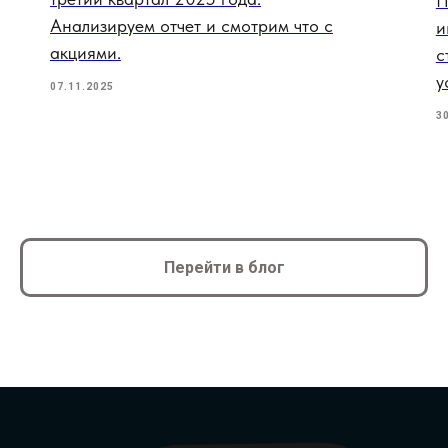
П
Анализируем отчет и смотрим что с
и
акциями.
с
у
07.11.2025
3
Перейти в блог