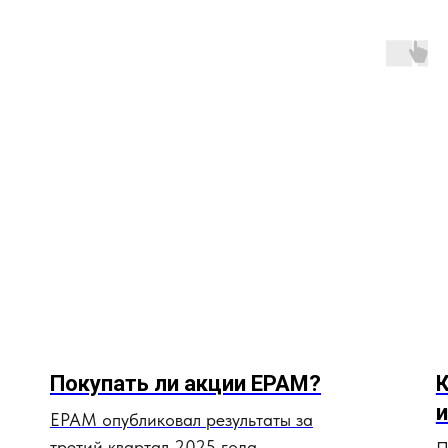
Покупать ли акции EPAM?
К
и
EPAM опубликовал результаты за
третий квартал 2025 года.